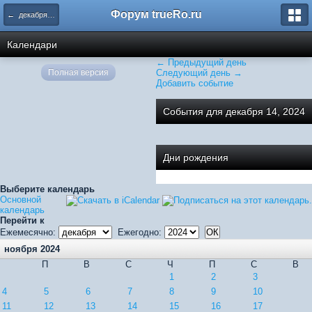
Форум trueRo.ru
← декабря 2024
Календари
← Предыдущий день
Полная версия
Следующий день →
Добавить событие
События для декабря 14, 2024
Дни рождения
Выберите календарь
Основной
календарь
Перейти к
Ежемесячно:
Ежегодно:
ноября 2024
П
В
С
Ч
П
С
В
1
2
3
4
5
6
7
8
9
10
11
12
13
14
15
16
17