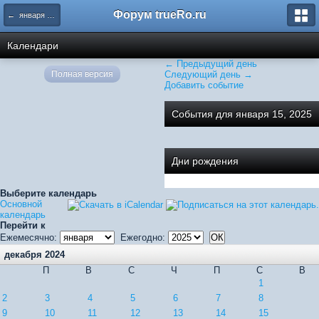
Форум trueRo.ru
← января 2025
Календари
← Предыдущий день
Полная версия
Следующий день →
Добавить событие
События для января 15, 2025
Дни рождения
Выберите календарь
Основной
календарь
Перейти к
Ежемесячно:
Ежегодно:
декабря 2024
П
В
С
Ч
П
С
В
1
2
3
4
5
6
7
8
9
10
11
12
13
14
15