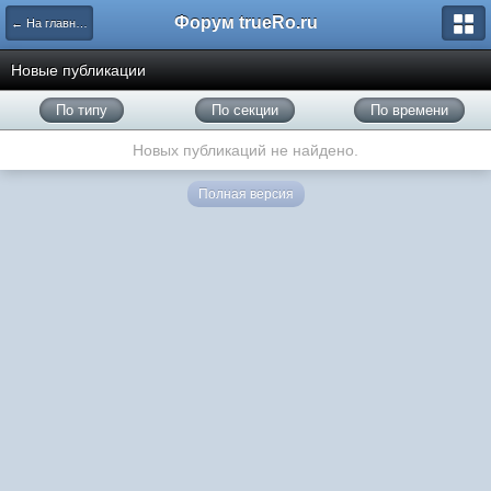
Форум trueRo.ru
← На главную
Новые публикации
По типу
По секции
По времени
Новых публикаций не найдено.
Полная версия