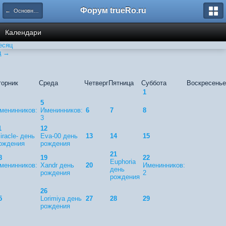
Форум trueRo.ru
← Основной календарь
Календари
есяц
ц →
торник
Среда
Четверг
Пятница
Суббота
Воскресенье
1
5
менинников:
Именинников:
6
7
8
3
1
12
iracle- день
Eva-00 день
13
14
15
ождения
рождения
21
8
19
22
Euphoria
менинников:
Xandr день
20
Именинников:
день
рождения
2
рождения
26
5
Lorimiya день
27
28
29
рождения