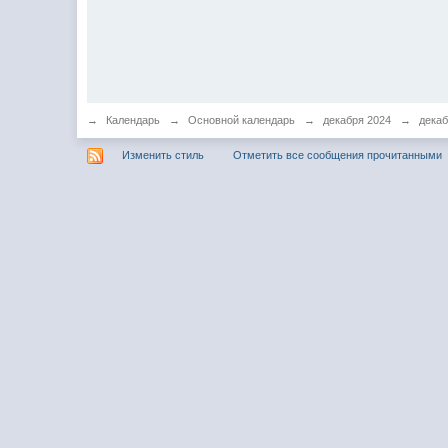
→
Календарь
→
Основной календарь
→
декабря 2024
→
декаб
Изменить стиль
Отметить все сообщения прочитанными