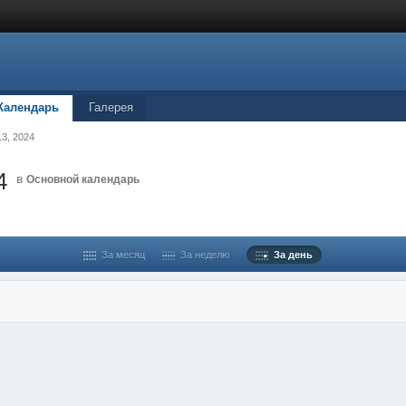
Календарь
Галерея
13, 2024
4
в
Основной календарь
За месяц
За неделю
За день