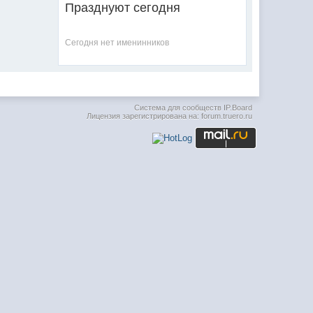
Празднуют сегодня
Сегодня нет именинников
Система для сообществ
IP.Board
Лицензия зарегистрирована на: forum.truero.ru