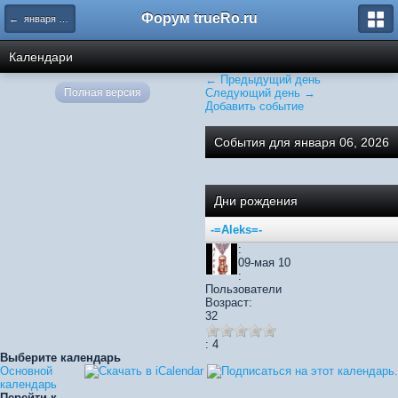
Форум trueRo.ru
← января 2026
Календари
← Предыдущий день
Полная версия
Следующий день →
Добавить событие
События для января 06, 2026
Дни рождения
-=Aleks=-
:
09-мая 10
:
Пользователи
Возраст:
32
: 4
Выберите календарь
Основной
календарь
Перейти к