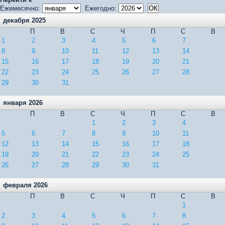
Ежемесячно:
Ежегодно:
декабря 2025
П
В
С
Ч
П
С
В
1
2
3
4
5
6
7
8
9
10
11
12
13
14
15
16
17
18
19
20
21
22
23
24
25
26
27
28
29
30
31
января 2026
П
В
С
Ч
П
С
В
1
2
3
4
5
6
7
8
9
10
11
12
13
14
15
16
17
18
19
20
21
22
23
24
25
26
27
28
29
30
31
февраля 2026
П
В
С
Ч
П
С
В
1
2
3
4
5
6
7
8