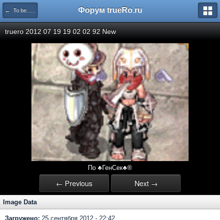
Форум trueRo.ru
← To be......
truero 2012 07 19 19 02 02 92 New
По ♣ГенСек♣®
← Previous
Next →
Image Data
Загружено:
25 сентября 2012 - 22:42