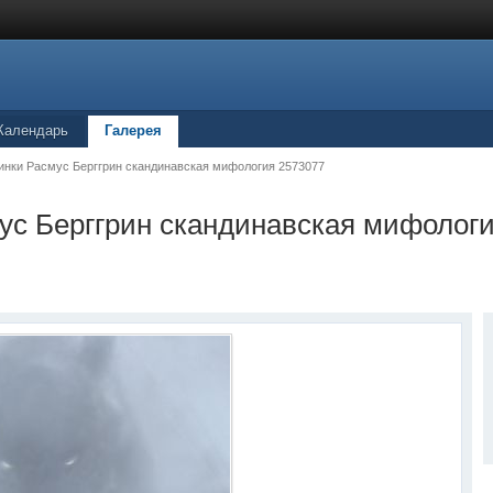
Календарь
Галерея
инки Расмус Берггрин скандинавская мифология 2573077
ус Берггрин скандинавская мифолог