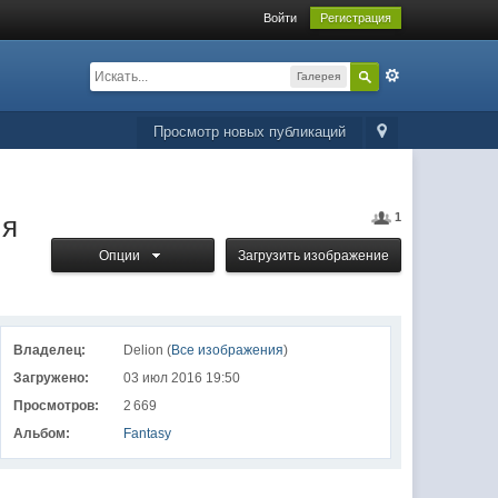
Войти
Регистрация
Галерея
Просмотр новых публикаций
ия
1
Опции
Загрузить изображение
Владелец:
Delion (
Все изображения
)
Загружено:
03 июл 2016 19:50
Просмотров:
2 669
Альбом:
Fantasy