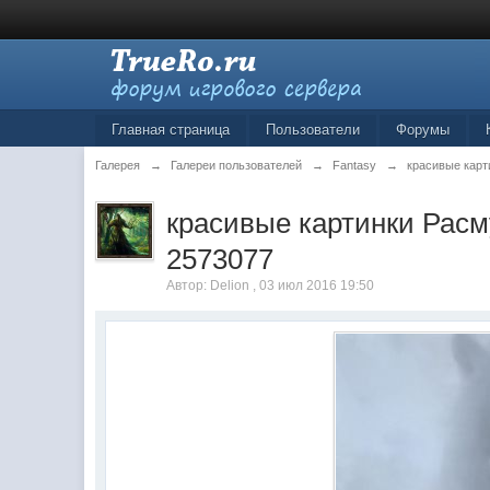
Главная страница
Пользователи
Форумы
Галерея
→
Галереи пользователей
→
Fantasy
→
красивые карт
красивые картинки Расм
2573077
Автор: Delion , 03 июл 2016 19:50