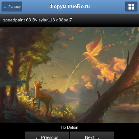
Форум trueRo.ru
← Fantasy
speedpaint 63 By sylar113 d98paj7
По Delion
← Previous
Next →