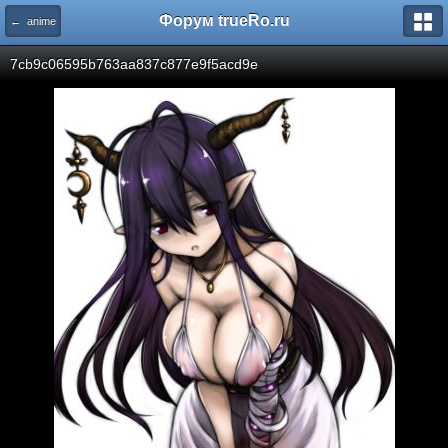
Форум trueRo.ru
← anime
7cb9c06595b763aa837c877e9f5acd9e