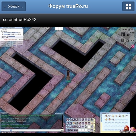
Форум trueRo.ru
← УбейсяОбСтенку/СatNoNo: как вам удобно?Хд
screentrueRo242