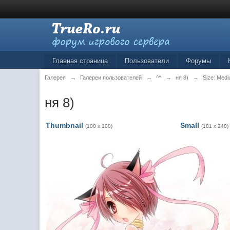
Главная страница
Пользователи
Форумы
Галерея
→
Галереи пользователей
→
^^
→
ня 8)
→
Size: Med
ня 8)
Thumbnail
Small
(100 x 100)
(181 x 240)