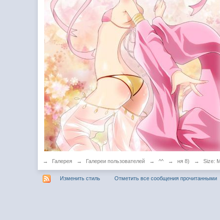
→
Галерея
→
Галереи пользователей
→
^^
→
ня 8)
→
Size: 
Изменить стиль
Отметить все сообщения прочитанными