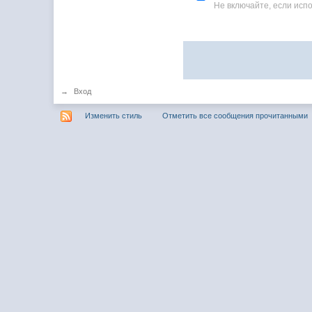
Не включайте, если ис
→
Вход
Изменить стиль
Отметить все сообщения прочитанными