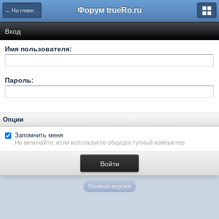
Форум trueRo.ru
← На главную
Вход
Имя пользователя:
Пароль:
Опции
Запомнить меня
Не включайте, если используете общедоступный компьютер
Полная версия