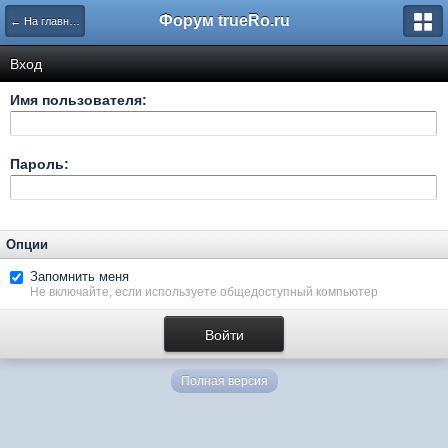
Форум trueRo.ru
← На главную
Вход
Имя пользователя:
Пароль:
Опции
Запомнить меня
Не включайте, если используете общедоступный компьютер
Полная версия