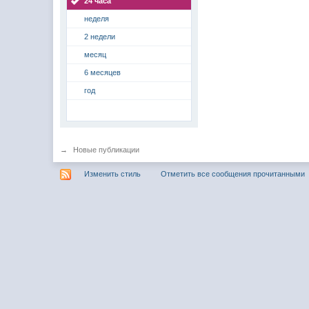
24 часа
неделя
2 недели
месяц
6 месяцев
год
→
Новые публикации
Изменить стиль
Отметить все сообщения прочитанными