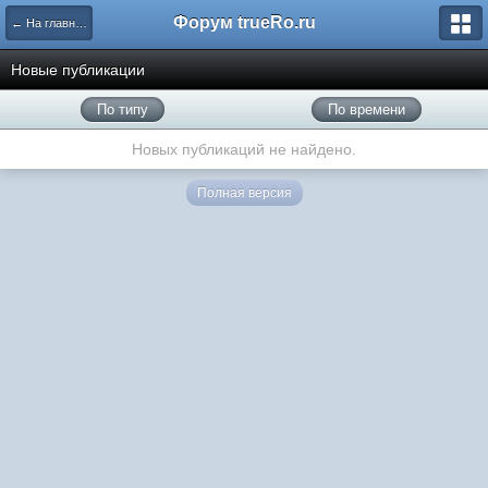
Форум trueRo.ru
← На главную
Новые публикации
По типу
По времени
Новых публикаций не найдено.
Полная версия