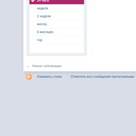
24 часа
неделя
2 недели
месяц
6 месяцев
год
→
Новые публикации
Изменить стиль
Отметить все сообщения прочитанными