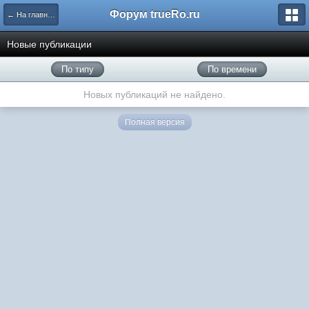
Форум trueRo.ru
← На главную
Новые публикации
По типу
По времени
Новых публикаций не найдено.
Полная версия