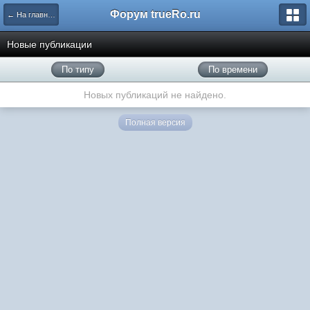
Форум trueRo.ru
← На главную
Новые публикации
По типу
По времени
Новых публикаций не найдено.
Полная версия