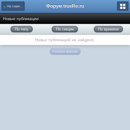
Форум trueRo.ru
← На главную
Новые публикации
По типу
По секции
По времени
Новых публикаций не найдено.
Полная версия