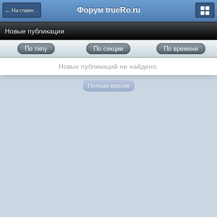
Форум trueRo.ru
← На главную
Новые публикации
По типу
По секции
По времени
Новых публикаций не найдено.
Полная версия