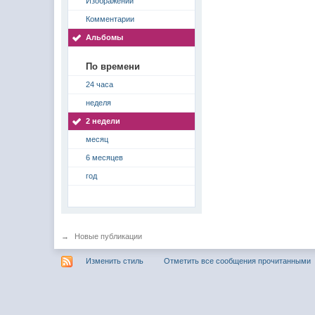
Изображений
Комментарии
Альбомы
По времени
24 часа
неделя
2 недели
месяц
6 месяцев
год
→
Новые публикации
Изменить стиль
Отметить все сообщения прочитанными