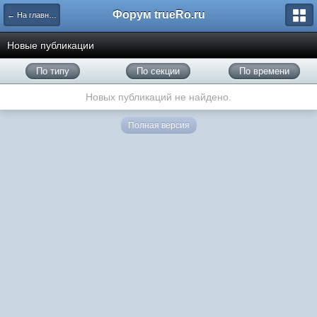
Форум trueRo.ru
← На главную
Новые публикации
По типу
По секции
По времени
Новых публикаций не найдено.
Полная версия