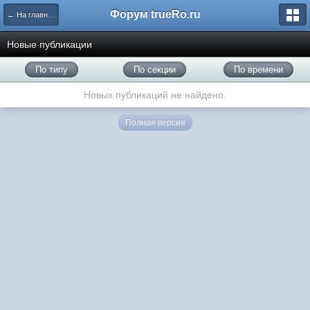
Форум trueRo.ru
← На главную
Новые публикации
По типу
По секции
По времени
Новых публикаций не найдено.
Полная версия