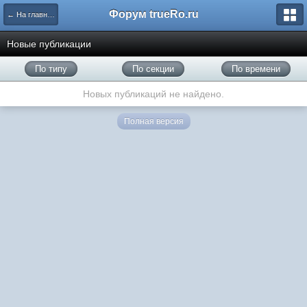
Форум trueRo.ru
← На главную
Новые публикации
По типу
По секции
По времени
Новых публикаций не найдено.
Полная версия