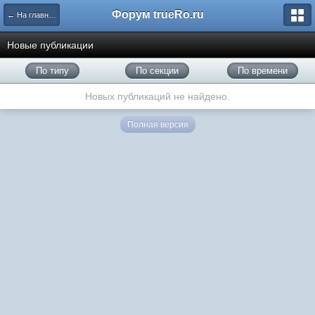
Форум trueRo.ru
← На главную
Новые публикации
По типу
По секции
По времени
Новых публикаций не найдено.
Полная версия