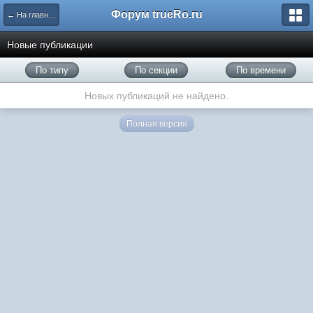
Форум trueRo.ru
← На главную
Новые публикации
По типу
По секции
По времени
Новых публикаций не найдено.
Полная версия