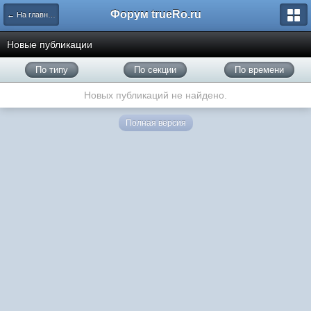
Форум trueRo.ru
← На главную
Новые публикации
По типу
По секции
По времени
Новых публикаций не найдено.
Полная версия