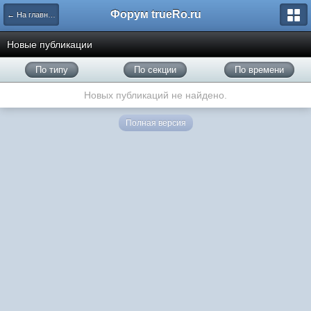
Форум trueRo.ru
← На главную
Новые публикации
По типу
По секции
По времени
Новых публикаций не найдено.
Полная версия