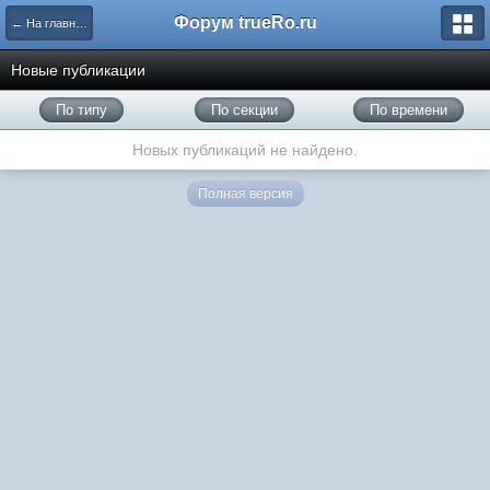
Форум trueRo.ru
← На главную
Новые публикации
По типу
По секции
По времени
Новых публикаций не найдено.
Полная версия