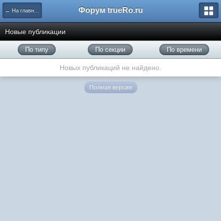
Форум trueRo.ru
← На главную
Новые публикации
По типу
По секции
По времени
Новых публикаций не найдено.
Полная версия