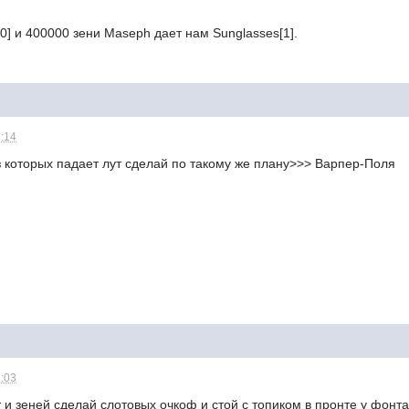
[0] и 400000 зени Maseph дает нам Sunglasses[1].
2:14
з которых падает лут сделай по такому же плану>>> Варпер-Поля
3:03
 и зеней сделай слотовых очкоф и стой с топиком в пронте у фонт