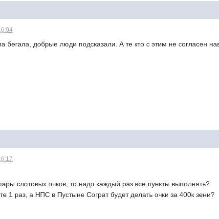
16:04
а бегала, добрые люди подсказали. А те кто с этим не согласен н
16:17
 пары слотовых очков, то надо каждый раз все пункты выполнять?
те 1 раз, а НПС в Пустыне Сограт будет делать очки за 400к зени?