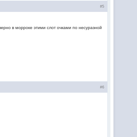
#5
аверно в морроке этими слот очками по несуразной
#6