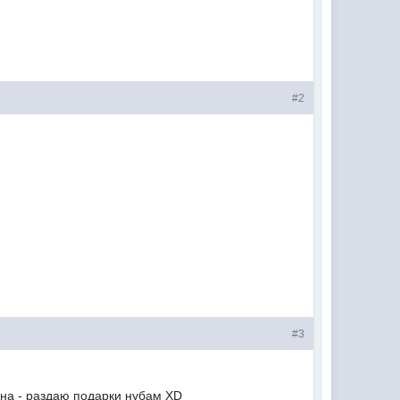
#2
#3
ана - раздаю подарки нубам ХD