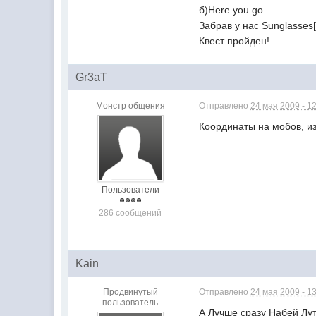
б)Here you go.
Забрав у нас Sunglasses
Квест пройден!
Gr3aT
Монстр общения
Отправлено
24 мая 2009 - 1
Координаты на мобов, и
Пользователи
286 сообщений
Kain
Продвинутый
Отправлено
24 мая 2009 - 1
пользователь
А Лучше сразу Набей Лут