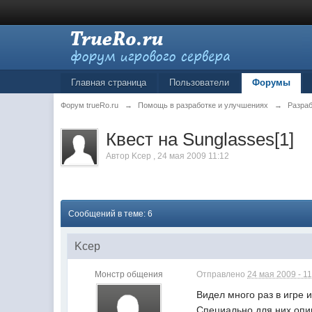
Главная страница
Пользователи
Форумы
Форум trueRo.ru
→
Помощь в разработке и улучшениях
→
Разраб
Квест на Sunglasses[1]
Автор
Kcep
,
24 мая 2009 11:12
Сообщений в теме: 6
Kcep
Монстр общения
Отправлено
24 мая 2009 - 11
Видел много раз в игре и
Специально для них опиш