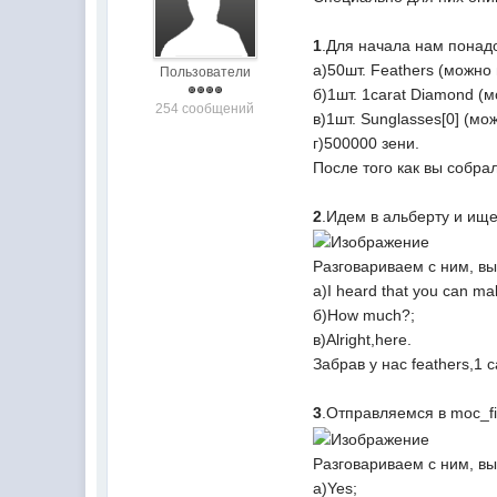
1
.Для начала нам пона
а)50шт. Feathers (можно 
Пользователи
б)1шт. 1carat Diamond (
254 сообщений
в)1шт. Sunglasses[0] (мо
г)500000 зени.
После того как вы собр
2
.Идем в альберту и ищ
Разговариваем с ним, в
а)I heard that you can ma
б)How much?;
в)Alright,here.
Забрав у нас feathers,1 
3
.Отправляемся в moc_fi
Разговариваем с ним, в
а)Yes;