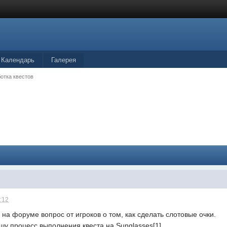
Календарь
Галерея
отка квестов
:12
 на форуме вопрос от игроков о том, как сделать слотовые очки.
у процесс выполнения квеста на Sunglasses[1].