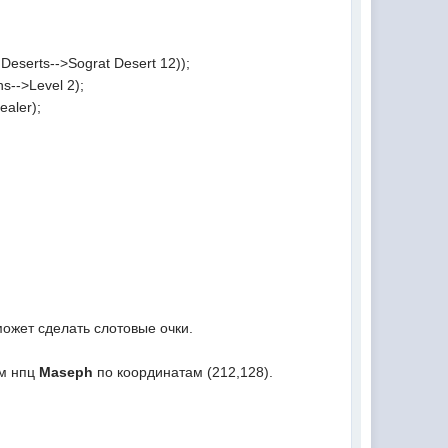
eserts-->Sograt Desert 12));
s-->Level 2);
ealer);
 может сделать слотовые очки.
ам нпц
Maseph
по координатам (212,128).