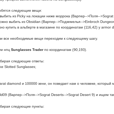
добятся следующие вещи:
выбить из Picky на локации ниже моррока (Варпер-->Поля-->Sograt D
можно выбить из Obsidian (Варпер-->Подземелья-->Einbroch Dungeon
жно купить в альберте в магазине по координатам (116,42) у armor d
али все необходимые вещи переходим к следующему шагу.
ем нпц
Sunglasses Trader
по координатам (90,193).
ыбирая следующие ответы:
ke Slotted Sunglasses;
carat diamond и 100000 зени, он поведает нам о человеке, который
ld09 (Варпер-->Поля-->Sograt Deserts-->Sograt Desert 9) и ищем т
ыбирая следующие пункты: