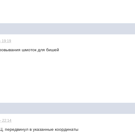
- 19:19
аровывания шмоток для бишей
- 22:14
Ц, передвинул в указанные координаты