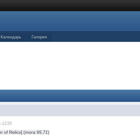
Календарь
Галерея
- 12:56
r of Relics] (
mora 95,71
)