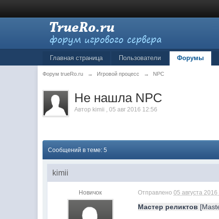
Главная страница
Пользователи
Форумы
Форум trueRo.ru
→
Игровой процесс
→
NPC
Не нашла NPC
Автор
kimii
,
05 авг 2016 12:56
Сообщений в теме: 5
kimii
Новичок
Отправлено
05 августа 2016 
Мастер реликтов
[Maste