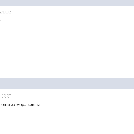
- 21:17
т
- 12:27
 вещи за мора коины