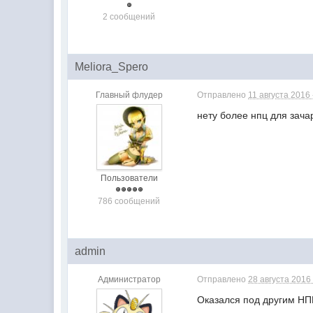
2 сообщений
Meliora_Spero
Главный флудер
Отправлено
11 августа 2016 
нету более нпц для зач
Пользователи
786 сообщений
admin
Администратор
Отправлено
28 августа 2016 
Оказался под другим НП