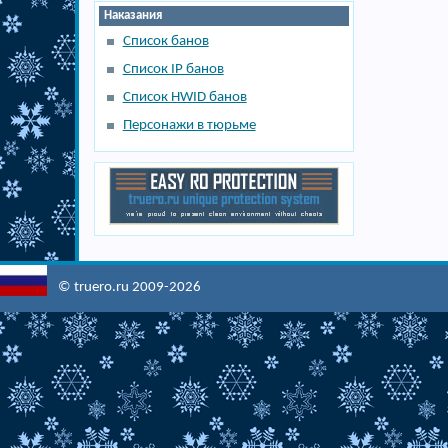
Наказания
Список банов
Список IP банов
Список HWID банов
Персонажи в тюрьме
© truero.ru 2009-2026