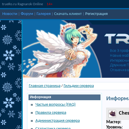
trueRo.ru Ragnarok Online
14+
Новости
Форум
Галерея
Скачать клиент
Регистрация
|
|
|
|
Главная страница
Гильдии сервера
/
Информация
Информа
Частые вопросы (FAQ)
Правила сервера
Ches
Администрация сервера
Мастер:
Уровень:
Статистика сервера