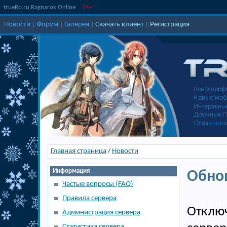
trueRo.ru Ragnarok Online
14+
Новости
Форум
Галерея
Скачать клиент
Регистрация
|
|
|
|
Главная страница
Новости
/
Информация
Обнов
Частые вопросы (FAQ)
Правила сервера
Отклю
Администрация сервера
Статистика сервера