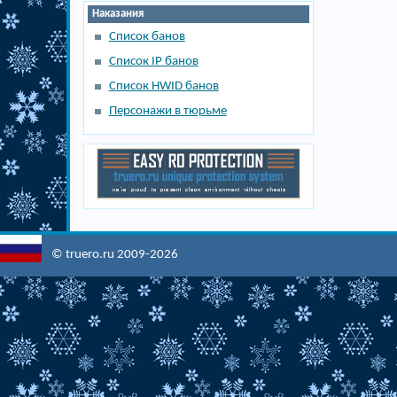
Наказания
Список банов
Список IP банов
Список HWID банов
Персонажи в тюрьме
© truero.ru 2009-2026