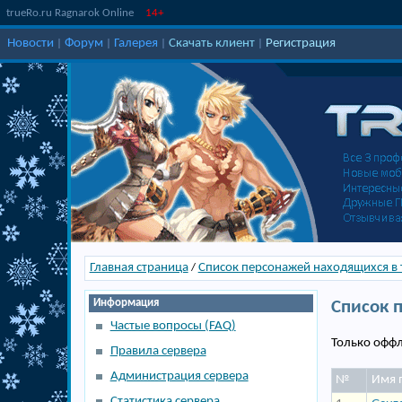
trueRo.ru Ragnarok Online
14+
Новости
Форум
Галерея
Скачать клиент
Регистрация
|
|
|
|
Главная страница
Список персонажей находящихся в
/
Информация
Список 
Частые вопросы (FAQ)
Только оффл
Правила сервера
Администрация сервера
№
Имя 
Статистика сервера