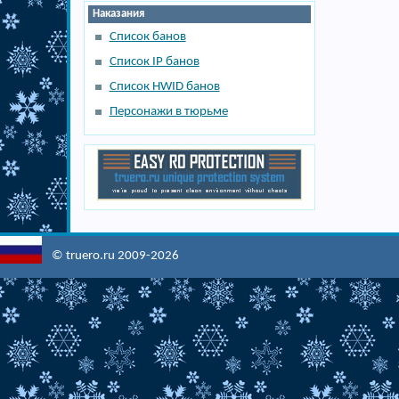
Наказания
Список банов
Список IP банов
Список HWID банов
Персонажи в тюрьме
© truero.ru 2009-2026