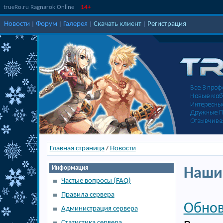
trueRo.ru Ragnarok Online
14+
Новости
Форум
Галерея
Скачать клиент
Регистрация
|
|
|
|
Главная страница
Новости
/
Информация
Наши
Частые вопросы (FAQ)
Правила сервера
Обнов
Администрация сервера
Статистика сервера