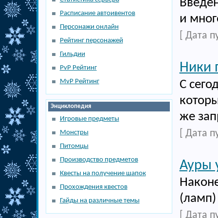
Введен
Расписание автоивентов
и мног
Персонажи онлайн
[ Дата п
Рейтинг персонажей
Гильдии
Ники 
PvP Рейтинг
MvP Рейтинг
С сего
которы
Энциклопедия
же зап
Игровые предметы
[ Дата п
Монстры
Питомцы
Производство предметов
Ауры 
Квесты на получение шапок
Наконе
Прохождения квестов
(ламп)
Гайды на различные темы
[ Дата п