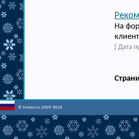
Реком
На фор
клиент
[ Дата п
Стран
© truero.ru 2009-2026