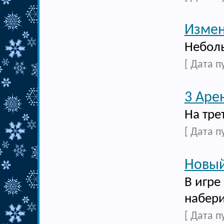
Измен
Неболь
[ Дата п
3 Аре
На тре
[ Дата п
Новый
В игре
набери
[ Дата п