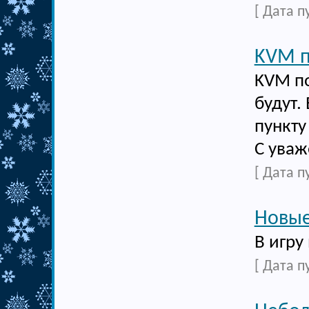
[ Дата п
KVM 
KVM по
будут.
пункту
С уваж
[ Дата п
Новые
В игру
[ Дата п