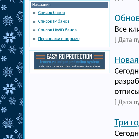
Наказания
Список банов
Обнов
Список IP банов
Все кл
Список HWID банов
Персонажи в тюрьме
[ Дата п
Новая
Сегодн
разраб
отписы
[ Дата п
Три г
Сегодн