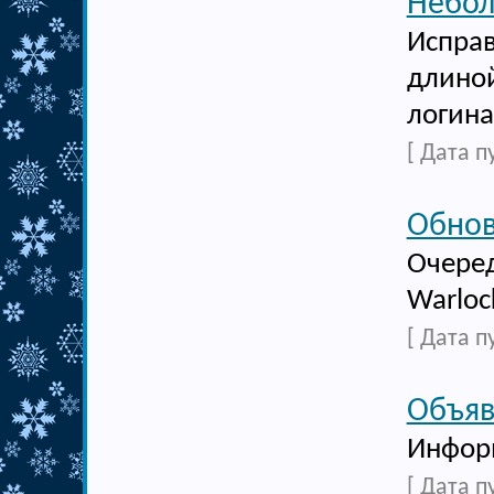
Небол
Исправ
длиной
логина
[ Дата п
Обнов
Очеред
Warloc
[ Дата п
Объяв
Информ
[ Дата п