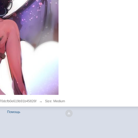
70dcfb0e619b91b45826f
→
Size: Medium
Помощь