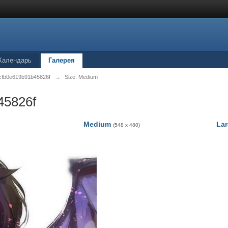
Календарь
Галерея
cfb0e619b91b45826f
→
Size: Medium
45826f
Medium
La
(548 x 480)