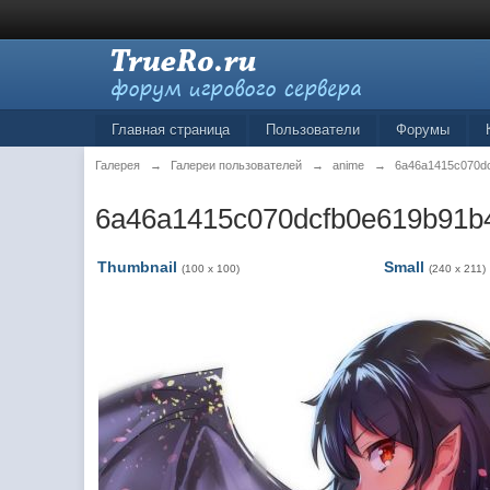
Главная страница
Пользователи
Форумы
Галерея
→
Галереи пользователей
→
anime
→
6a46a1415c070d
6a46a1415c070dcfb0e619b91b
Thumbnail
Small
(100 x 100)
(240 x 211)