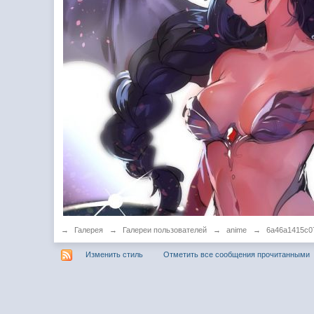
→
Галерея
→
Галереи пользователей
→
anime
→
6a46a1415c0
Изменить стиль
Отметить все сообщения прочитанными