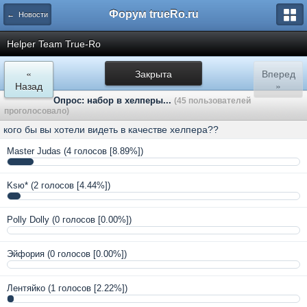
Форум trueRo.ru
← Новости
Helper Team True-Ro
«
Закрыта
Вперед
Назад
»
Опрос: набор в хелперы...
(45 пользователей
проголосовало)
кого бы вы хотели видеть в качестве хелпера??
Master Judas
(4 голосов [8.89%])
Ksю*
(2 голосов [4.44%])
Polly Dolly
(0 голосов [0.00%])
Эйфория
(0 голосов [0.00%])
Лентяйко
(1 голосов [2.22%])