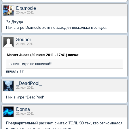
Dramocle
20 июн 2011
За Джуда.
Ник в игре Dramocle хотя не заходил несколько месяцев.
Souhei
21 июн 2011
Master Judas (20 июня 2011 - 17:41) писал:
ты ник в игре не написал!!!
пичаль Тт
_DeadPool_
21 июн 2011
Ник в игре *DeadPool*
Donna
21 июн 2011
Предварительный рассчет, считаю ТОЛЬКО тех, кто отписывался
в теме, кто не отписался - не считаю: