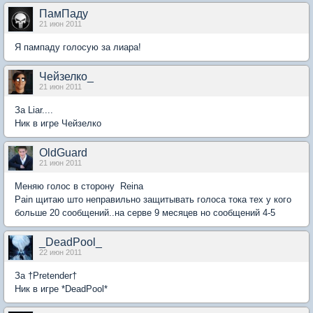
ПамПаду
21 июн 2011
Я пампаду голосую за лиара!
Чейзелко_
21 июн 2011
За Liar....
Ник в игре Чейзелко
OldGuard
21 июн 2011
Меняю голос в сторону Reina
Pain щитаю што неправильно защитывать голоса тока тех у кого
больше 20 сообщений..на серве 9 месяцев но сообщений 4-5
_DeadPool_
22 июн 2011
За †Pretender†
Ник в игре *DeadPool*