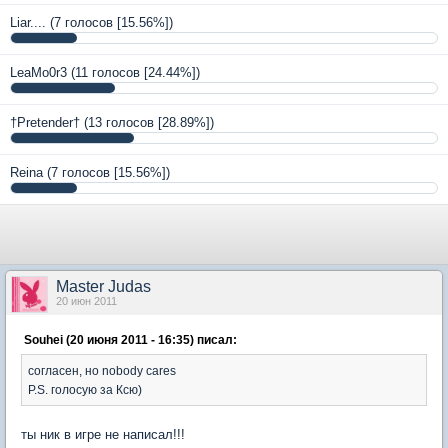
Liar....
(7 голосов [15.56%])
LeaMo0r3
(11 голосов [24.44%])
†Pretender†
(13 голосов [28.89%])
Reina
(7 голосов [15.56%])
Master Judas
20 июн 2011
Souhei (20 июня 2011 - 16:35) писал:
согласен, но nobody cares
P.S. голосую за Ксю)
ты ник в игре не написал!!!