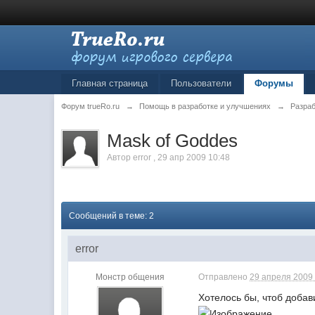
Главная страница
Пользователи
Форумы
Форум trueRo.ru
→
Помощь в разработке и улучшениях
→
Разраб
Mask of Goddes
Автор
error
,
29 апр 2009 10:48
Сообщений в теме: 2
error
Монстр общения
Отправлено
29 апреля 2009 
Хотелось бы, чтоб добав