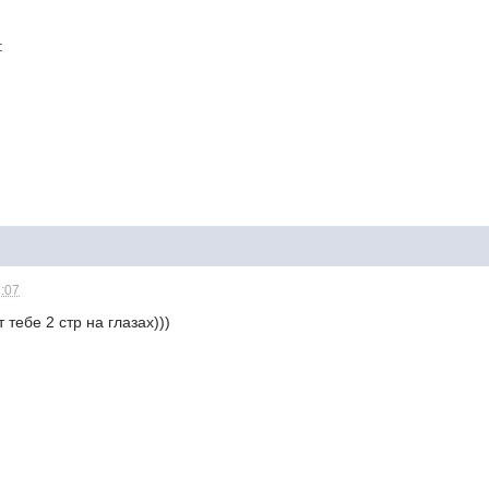
:
2:07
 тебе 2 стр на глазах)))