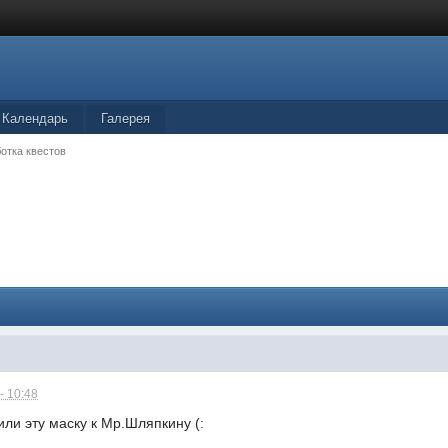
Календарь
Галерея
отка квестов
- 10:48
или эту маску к Мр.Шляпкину (: