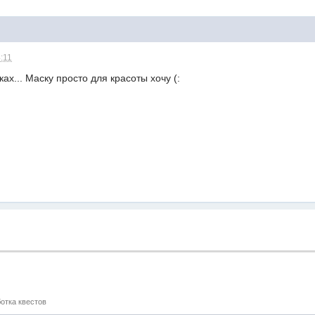
:11
ках... Маску просто для красоты хочу (:
отка квестов