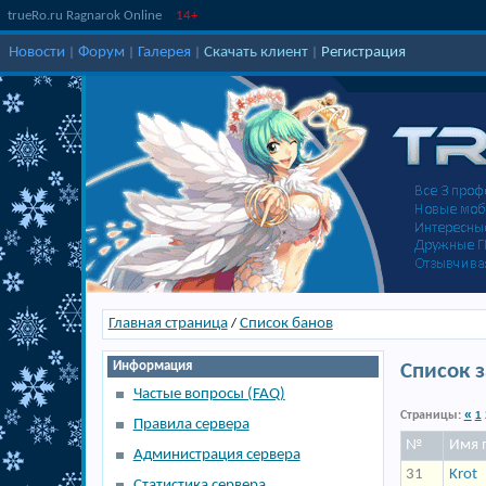
trueRo.ru Ragnarok Online
14+
Новости
Форум
Галерея
Скачать клиент
Регистрация
|
|
|
|
Главная страница
Список банов
/
Информация
Список 
Частые вопросы (FAQ)
«
Страницы:
1
Правила сервера
№
Имя 
Администрация сервера
31
Krot
Статистика сервера