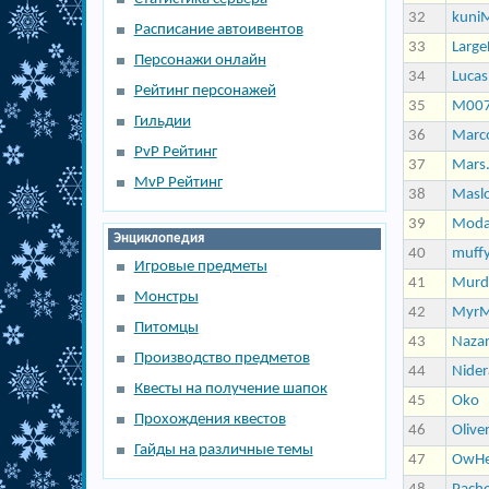
32
kuni
Расписание автоивентов
33
Large
Персонажи онлайн
34
Lucas
Рейтинг персонажей
35
M00
Гильдии
36
Marc
PvP Рейтинг
37
Mars
MvP Рейтинг
38
Masl
39
Moda
Энциклопедия
40
muff
Игровые предметы
41
Murd
Монстры
42
MyrM
Питомцы
43
Naza
Производство предметов
44
Nider
Квесты на получение шапок
45
Oko
Прохождения квестов
46
Olive
Гайды на различные темы
47
OwH