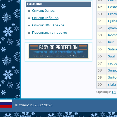
48
Pach
Наказания
49
Posto
Список банов
50
Proto
Список IP банов
51
QuinT
Список HWID банов
52
qwer
Персонажи в тюрьме
53
Rocco
54
Run
55
Satira
56
Saul
57
sedo
58
Sene
59
Serto
60
sfafa
«
Страницы:
1
© truero.ru 2009-2026