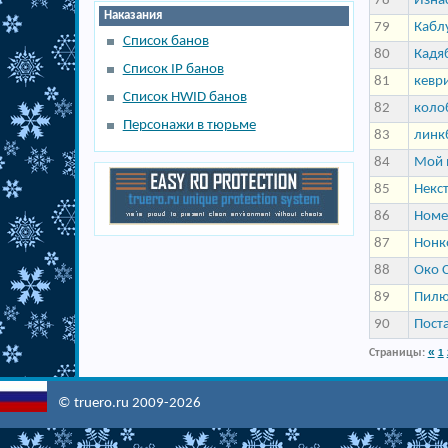
78
Изна
Наказания
79
Кабл
Список банов
80
Кадя
Список IP банов
81
кевр
Список HWID банов
82
коло
Персонажи в тюрьме
83
линк
84
Мой 
85
Некс
86
Номе
87
Нонк
88
Око 
89
Пилю
90
Пост
«
Страницы:
1
© truero.ru 2009-2026