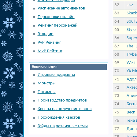
62
sisz
Расписание автоивентов
63
Skazk
Персонажи онлайн
64
Soul 
Рейтинг персонажей
65
Style
Гильдии
66
Supe
PvP Рейтинг
67
The_
MvP Рейтинг
68
Tryba
69
Wiki
Энциклопедия
70
YA M
Игровые предметы
71
Адол
Монстры
72
Акте
Питомцы
73
Аним
Производство предметов
74
Бесп
Квесты на получение шапок
75
Весп
Прохождения квестов
76
Гена 
Гайды на различные темы
77
Дона