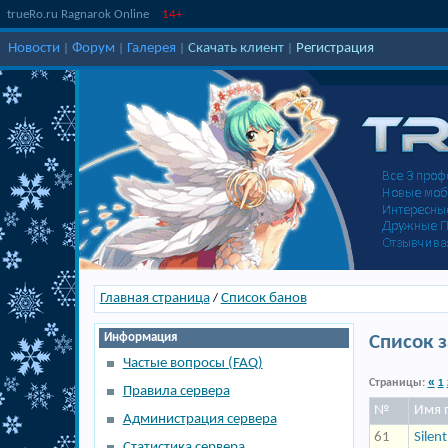
trueRo.ru Ragnarok Online
14+
Новости
Форум
Галерея
Скачать клиент
Регистрация
|
|
|
|
Главная страница
Список банов
/
Информация
Список 
Частые вопросы (FAQ)
«
Страницы:
1
Правила сервера
№
Имя 
Администрация сервера
61
Silen
Статистика сервера