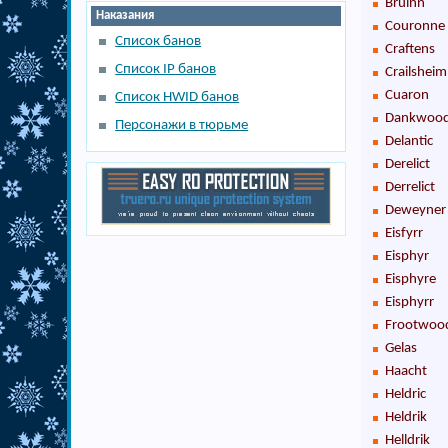
Bruinn
Наказания
Couronne
Список банов
Craftens
Список IP банов
Crailsheim
Cuaron
Список HWID банов
Dankwoo
Персонажи в тюрьме
Delantic
Derelict
Derrelict
Deweyner
Eisfyrr
Eisphyr
Eisphyre
Eisphyrr
Frootwoo
Gelas
Haacht
Heldric
Heldrik
Helldrik