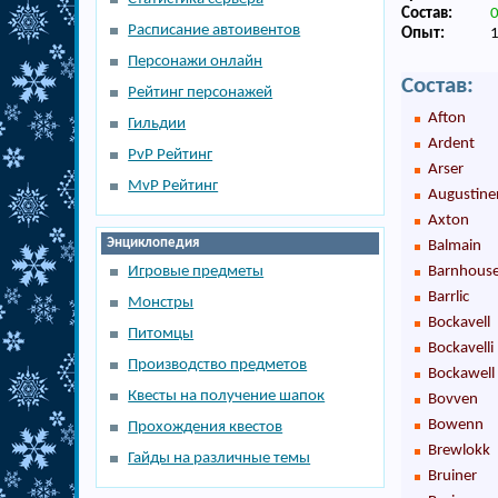
Состав:
Расписание автоивентов
Опыт:
Персонажи онлайн
Состав:
Рейтинг персонажей
Afton
Гильдии
Ardent
PvP Рейтинг
Arser
MvP Рейтинг
Augustine
Axton
Энциклопедия
Balmain
Игровые предметы
Barnhous
Barrlic
Монстры
Bockavell
Питомцы
Bockavelli
Производство предметов
Bockawell
Квесты на получение шапок
Bovven
Bowenn
Прохождения квестов
Brewlokk
Гайды на различные темы
Bruiner