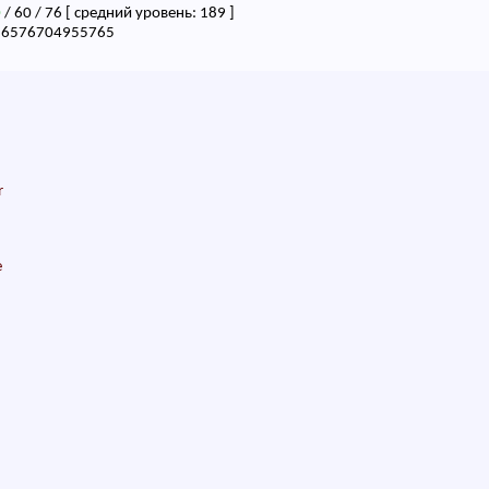
0
/ 60 / 76 [ средний уровень: 189 ]
16576704955765
r
e