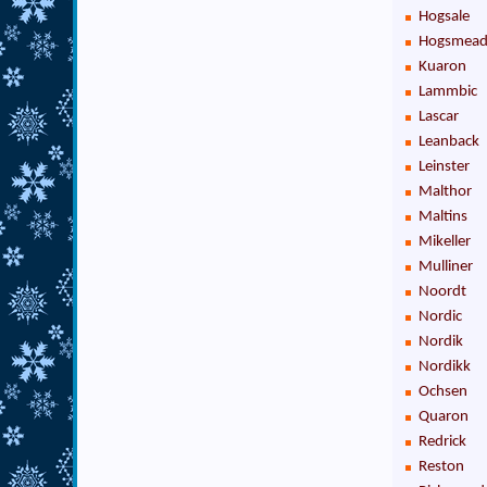
Hogsale
Hogsmea
Kuaron
Lammbic
Lascar
Leanback
Leinster
Malthor
Maltins
Mikeller
Mulliner
Noordt
Nordic
Nordik
Nordikk
Ochsen
Quaron
Redrick
Reston