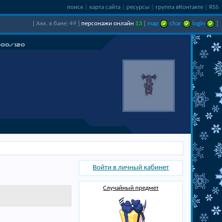
поиск
|
карта сайта
|
ресурсы
|
группа вКонтакте
|
RSS
[ Акк. в бане: 49 ]
персонажи онлайн
13
[
map
char
login
]
Войти в личный кабинет
Случайный предмет