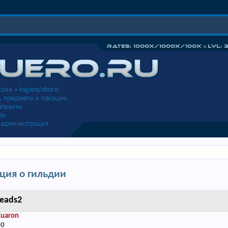
ия о гильдии
eads2
Kuaron
50