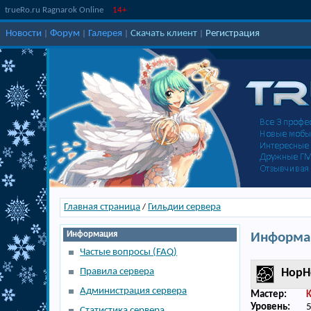
trueRo.ru Ragnarok Online
14+
Новости
Форум
Галерея
Скачать клиент
Регистрация
|
|
|
|
Главная страница
Гильдии сервера
/
Информация
Информац
Частые вопросы (FAQ)
Правила сервера
HopH
Администрация сервера
Мастер:
Уровень:
Статистика сервера