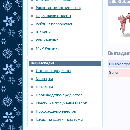
Silk Ribbo
Расписание автоивентов
Персонажи онлайн
Рейтинг персонажей
Гильдии
PvP Рейтинг
MvP Рейтинг
Выпадает
Энциклопедия
Elusive Stin
Игровые предметы
Sting
Монстры
Питомцы
Производство предметов
Квесты на получение шапок
Прохождения квестов
Гайды на различные темы