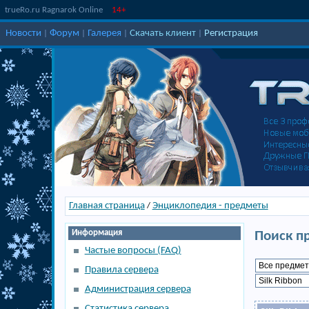
trueRo.ru Ragnarok Online
14+
Новости
Форум
Галерея
Скачать клиент
Регистрация
|
|
|
|
Главная страница
Энциклопедия - предметы
/
Информация
Поиск п
Частые вопросы (FAQ)
Правила сервера
Администрация сервера
Статистика сервера