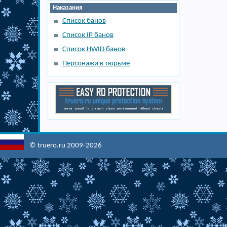
Наказания
Список банов
Список IP банов
Список HWID банов
Персонажи в тюрьме
© truero.ru 2009-2026