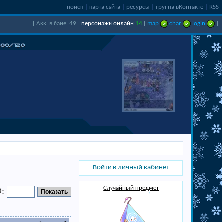
поиск
|
карта сайта
|
ресурсы
|
группа вКонтакте
|
RSS
[ Акк. в бане: 49 ]
персонажи онлайн
14
[
map
char
login
]
Войти в личный кабинет
Случайный предмет
D: