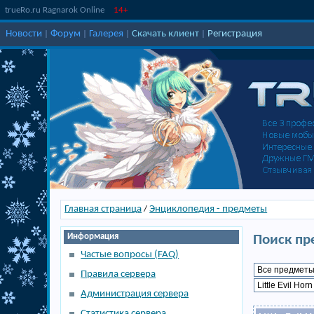
trueRo.ru Ragnarok Online
14+
Новости
Форум
Галерея
Скачать клиент
Регистрация
|
|
|
|
Главная страница
Энциклопедия - предметы
/
Информация
Поиск пр
Частые вопросы (FAQ)
Правила сервера
Администрация сервера
Статистика сервера