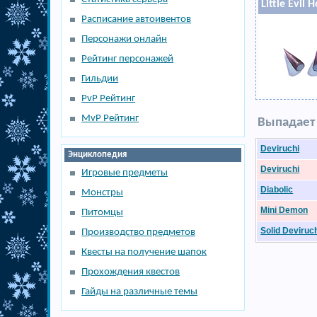
Little Evil 
Расписание автоивентов
Персонажи онлайн
Рейтинг персонажей
Гильдии
PvP Рейтинг
MvP Рейтинг
Выпадает 
Deviruchi
Энциклопедия
Deviruchi
Игровые предметы
Diabolic
Монстры
Mini Demon
Питомцы
Solid Deviruc
Производство предметов
Квесты на получение шапок
Прохождения квестов
Гайды на различные темы