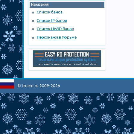
Наказания
Список банов
Список IP банов
Список HWID банов
Персонажи в тюрьме
© truero.ru 2009-2026