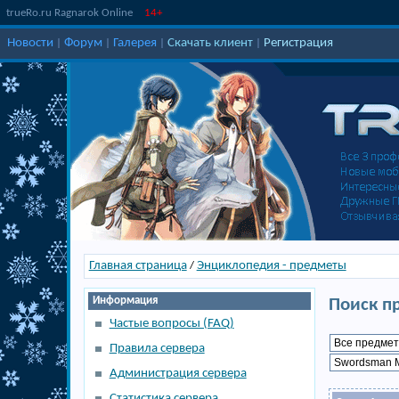
trueRo.ru Ragnarok Online
14+
Новости
Форум
Галерея
Скачать клиент
Регистрация
|
|
|
|
Главная страница
Энциклопедия - предметы
/
Информация
Поиск п
Частые вопросы (FAQ)
Правила сервера
Администрация сервера
Статистика сервера