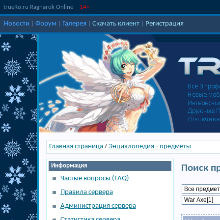
trueRo.ru Ragnarok Online
14+
Новости
Форум
Галерея
Скачать клиент
Регистрация
|
|
|
|
Главная страница
Энциклопедия - предметы
/
Информация
Поиск п
Частые вопросы (FAQ)
Правила сервера
Администрация сервера
Статистика сервера