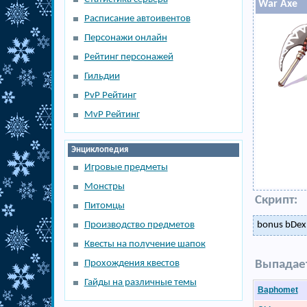
War Axe
Расписание автоивентов
Персонажи онлайн
Рейтинг персонажей
Гильдии
PvP Рейтинг
MvP Рейтинг
Энциклопедия
Игровые предметы
Монстры
Скрипт:
Питомцы
Производство предметов
bonus bDex,
Квесты на получение шапок
Прохождения квестов
Выпадает
Гайды на различные темы
Baphomet