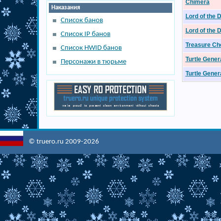
Chimera
Наказания
Lord of the 
Список банов
Lord of the 
Список IP банов
Treasure Ch
Список HWID банов
Turtle Gener
Персонажи в тюрьме
Turtle Gener
© truero.ru 2009-2026