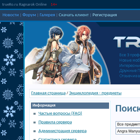
trueRo.ru Ragnarok Online
14+
Новости
Форум
Галерея
Скачать клиент
Регистрация
|
|
|
|
Главная страница
Энциклопедия - предметы
/
Информация
Поиск
Частые вопросы (FAQ)
Правила сервера
Администрация сервера
Статистика сервера