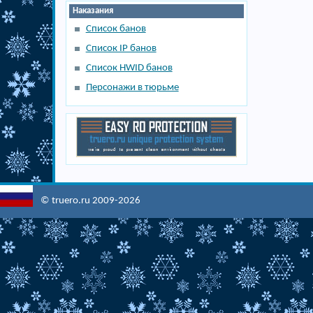
Наказания
Список банов
Список IP банов
Список HWID банов
Персонажи в тюрьме
© truero.ru 2009-2026