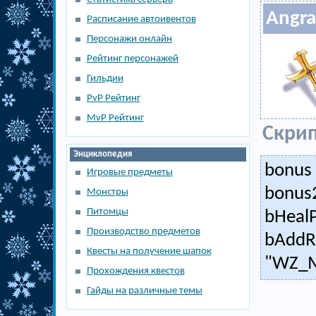
Angr
Расписание автоивентов
Персонажи онлайн
Рейтинг персонажей
Гильдии
PvP Рейтинг
MvP Рейтинг
Скрип
Энциклопедия
bonus 
Игровые предметы
bonus2
Монстры
Питомцы
bHeal
Производство предметов
bAddRa
Квесты на получение шапок
"WZ_M
Прохождения квестов
Гайды на различные темы