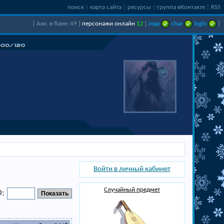
поиск
|
карта сайта
|
ресурсы
|
группа вКонтакте
|
RSS
[ Акк. в бане: 49 ]
персонажи онлайн
12
[
map
char
login
]
Войти в личный кабинет
Случайный предмет
D: