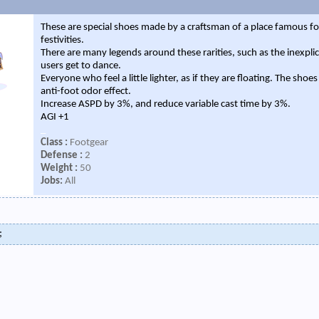
These are special shoes made by a craftsman of a place famous fo
festivities.
There are many legends around these rarities, such as the inexplic
users get to dance.
Everyone who feel a little lighter, as if they are floating. The sho
anti-foot odor effect.
Increase ASPD by 3%, and reduce variable cast time by 3%.
AGI +1
_
Class :
Footgear
Defense :
2
Weight :
50
Jobs:
All
;