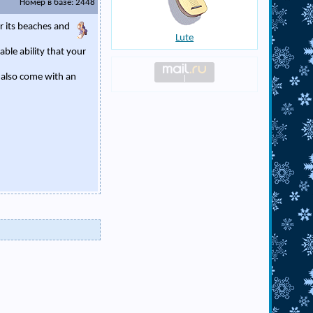
Номер в базе: 2448
r its beaches and
Lute
able ability that your
es also come with an