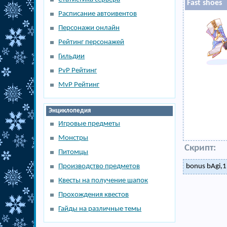
Fast shoes
Расписание автоивентов
Персонажи онлайн
Рейтинг персонажей
Гильдии
PvP Рейтинг
MvP Рейтинг
Энциклопедия
Игровые предметы
Монстры
Скрипт:
Питомцы
Производство предметов
bonus bAgi,1
Квесты на получение шапок
Прохождения квестов
Гайды на различные темы