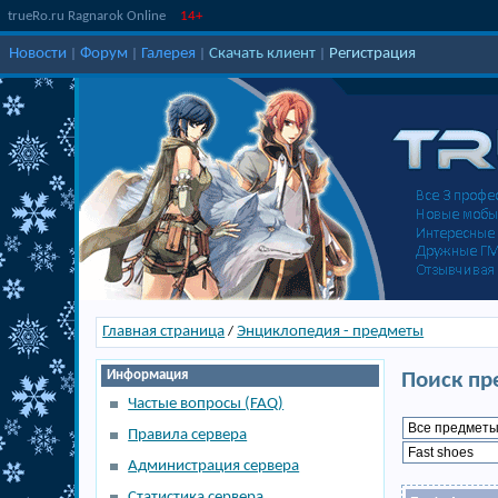
trueRo.ru Ragnarok Online
14+
Новости
Форум
Галерея
Скачать клиент
Регистрация
|
|
|
|
Главная страница
Энциклопедия - предметы
/
Информация
Поиск пр
Частые вопросы (FAQ)
Правила сервера
Администрация сервера
Статистика сервера